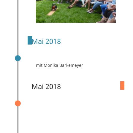
Mai 2018
ERZÄHLCAFÉ „DIE FRÜHEN JAHRE“
mit Monika Barkemeyer
Mai 2018
VERANSTALTUNGSREIHE ZUM 90-
JÄHRIGEN BESTEHEN DER SIEDLUNG
UND ZUM 10-JÄHRIGEN BESTEHEN DER
WOHNGENOSSENSCHAFT
HUNTEWOGEN EG VON MAI BIS
SEPTEMBER 2018