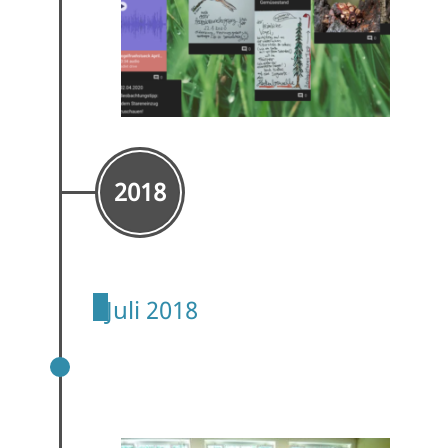
2018
Juli 2018
VORTRAG „DIE BRESLAUER STRASSE W
ÄHREND DES N
ATIONALSOZIALISMUS“ VON DR. J
OACHIM TAUTZ